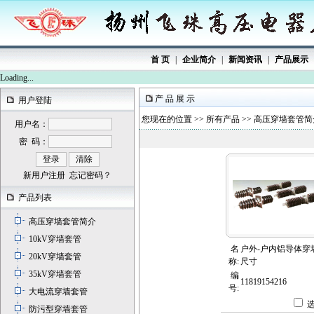
首 页
|
企业简介
|
新闻资讯
|
产品展示
Loading...
产 品 展 示
用户登陆
您现在的位置 >>
所有产品
>>
高压穿墙套管简
用户名：
密 码：
新用户注册
忘记密码？
产品列表
高压穿墙套管简介
10kV穿墙套管
名
户外-户内铝导体穿
20kV穿墙套管
称:
尺寸
35kV穿墙套管
编
11819154216
号:
大电流穿墙套管
选
防污型穿墙套管