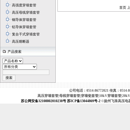
高强度穿墙套管
首页 
高压母线穿墙套管
铜导体穿墙套管
铝导体穿墙套管
复合干式穿墙套管
高压熔断器
产品搜索
公司电话：0514-86772021 传真：0514-867
高压穿墙套管|母线穿墙套管|穿墙瓷套管|10kV穿墙套管|20k
苏公网安备32108802010238号
苏ICP备13044869号-2
©扬州飞珠高压电器厂（