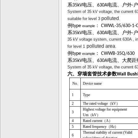
系
电压、
电流、户外
35kV
630A
-
System of 35 kV voltage, the current 6
polluted
suitable for level 3
.
例
：
type
CWWL-35/630-1-
example
系
电压、
电流、户外
35kV
630A
-
35 kV voltage system, current 630A , in
polluted area
for level 1
.
例
：
type
CWWB-35Q/630
example
系
电压、
电流、大爬距
35kV
630A
System of 35 kV voltage, the current 6
六、穿墙套管技术参数
Wall Bush
No.
Device name
1
Type
2
The rated voltage
（
kV
）
Highest voltage for equipment
3
Um
（
kV
）
4
Rated current
（
A
）
5
Rated frequency
（
Hz
）
Thermal stability of current (Valid
6