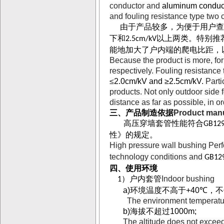
conductor and
aluminum conduc
and fouling resistance type two 
由于产品较多，为便于用户查
下和
以上两类。特别推
2.5cm/kV
能地加大了户内端的爬电比距，
Because the product is more, for 
respectively. Fouling resistance
≤
2.0cm/kV and ≥2.5cm/kV.
Parti
products.
Not only outdoor side f
distance as far as possible, in o
三、产品制造依据
Product manu
高压穿墙套管性能符合
GB129
性》的规定。
High pressure wall bushing Per
technology conditions and
GB12
四、使用环境
）
户内套管
Indoor bushing
1
a)
环境温度不高于
+40
℃
，不
The environment temperatu
b)
海拔不超过
1000m;
The altitude does not excee