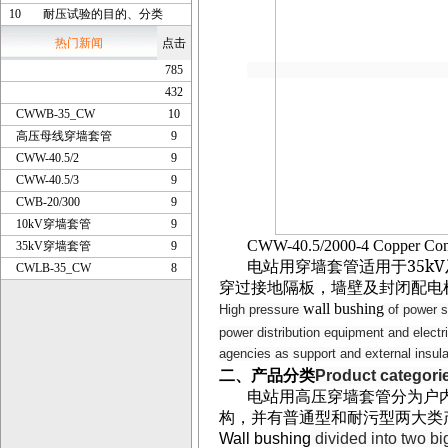
10
耐压试验的目的、分类
热门新闻
点击
785
432
CWWB-35_CW
10
高压母线穿墙套管
9
CWW-40.5/2
9
CWW-40.5/3
9
CWB-20/300
9
10kV穿墙套管
9
CWW-40.5/2000-4 Copper Cond
35kV穿墙套管
9
35kV
电站用穿墙套管适用于
CWLB-35_CW
8
穿过接地隔板，墙壁及封闭配电
wall bushing
High pressure
of power st
power distribution equipment and electr
agencies as support and external insulat
二、产品分类
Product categori
电站用高压穿墙套管分为户
构，并有普通型和耐污型两大类
Wall bushing
divided into two bi