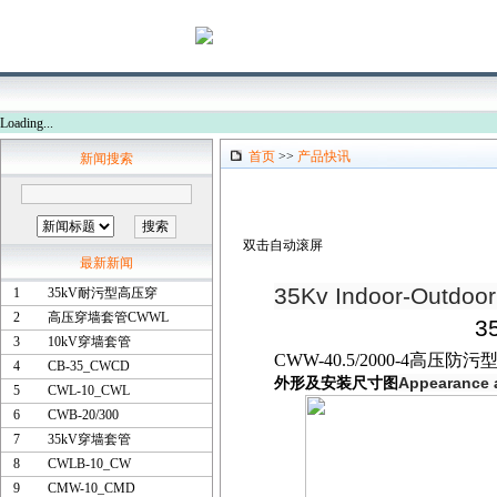
Loading...
首页
>>
产品快讯
新闻搜索
双击自动滚屏
最新新闻
35Kv Indoor-Outdoor 
1
35kV耐污型高压穿
2
高压穿墙套管CWWL
3
3
10kV穿墙套管
CWW-40.5/2000-4
4
CB-35_CWCD
Appearance a
外形及安装尺寸图
5
CWL-10_CWL
6
CWB-20/300
7
35kV穿墙套管
8
CWLB-10_CW
9
CMW-10_CMD