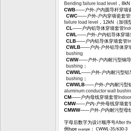
Bending failure load level
，
8kN
CWB
——
户外
-
户内圆导杆穿墙
CWC
——
户外
-
户内穿墙瓷套管
failure load level
，
12kN
（加强
CL
——
户内铝导体穿墙套管
Ind
CWL
——
户外
-
户内铝导体穿墙
CLB
——
户内铝导体穿墙套管
I
CWLB
——
户内
-
户外铝导体穿
bushing
CWW
——
户外
-
户内耐污型铜
bushing
；
CWWL
——
户外
-
户内耐污型铝
bushing
；
CWWLB
——
户外
-
户内耐污型
aluminum conductor wall bushi
CM
——
户内母线穿墙套管
Indoor
CMW
——
户内
-
户外母线穿墙套
CMWW
——
户外
-
户内耐污型母
字母后数字为设计顺序号
After th
例
：
type
CWWL-35/630-3
example