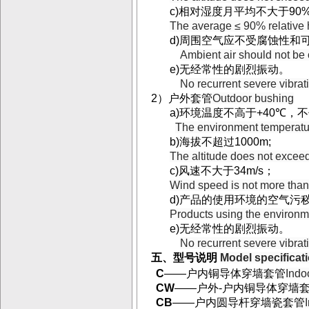
c)
相对湿度月平均不大于
90
The average ≤ 90% relative 
d)
周围空气应不受腐蚀性和
Ambient air should not be 
e)
无经常性的剧烈振动。
No recurrent severe vibrat
2
）户外套管
Outdoor bushing
a)
环境温度不高于
+40
℃
，不
The environment temperatu
b)
海拔不超过
1000m;
The altitude does not excee
c)
风速不大于
34m/s
；
Wind speed is not more than
d)
产品的使用环境的空气污
Products using the environme
e)
无经常性的剧烈振动。
No recurrent severe vibrat
五、型号说明
Model specificat
C
——
户内铜导体穿墙套管
Indo
CW
——
户外
-
户内铜导体穿墙
CB
——
户内圆导杆穿墙瓷套管