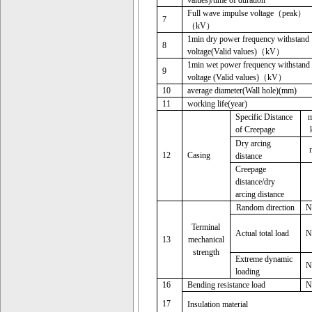
values)/time of duration
Full wave impulse voltage
（
peak
）
7
（
kV
）
1min dry power frequency withstand
8
voltage(Valid values)
（
kV
）
1min wet power frequency withstand
9
voltage (Valid values)
（
kV
）
10
average diameter(Wall hole)(mm)
11
working life(year)
Specific Distance
of Creepage
Dry arcing
12
Casing
distance
Creepage
distance/dry
arcing distance
Random direction
N
Terminal
Actual total load
N
13
mechanical
strength
Extreme dynamic
N
loading
16
Bending resistance load
N
17
Insulation material