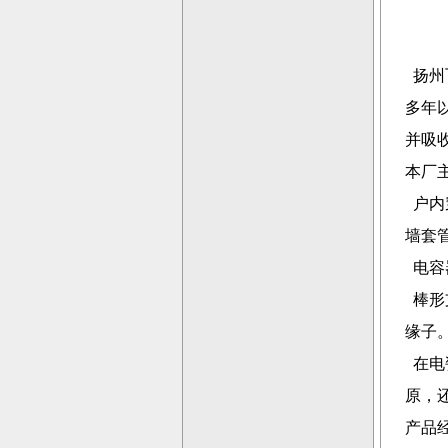
扬州
多年
并吸
本厂
户内
墙套
电容
棒形
缘子
在电
原，
产品