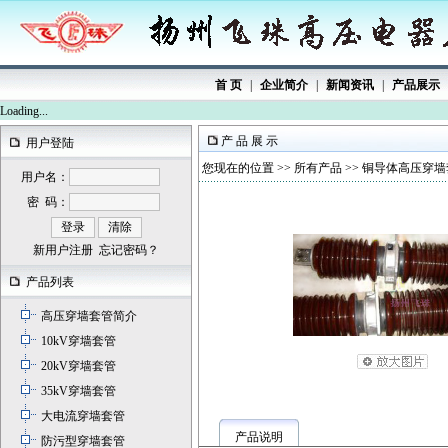
首 页
|
企业简介
|
新闻资讯
|
产品展示
Loading...
产 品 展 示
用户登陆
您现在的位置 >>
所有产品
>> 铜导体高压穿墙
用户名：
密 码：
新用户注册
忘记密码？
产品列表
高压穿墙套管简介
10kV穿墙套管
20kV穿墙套管
35kV穿墙套管
大电流穿墙套管
产品说明
防污型穿墙套管