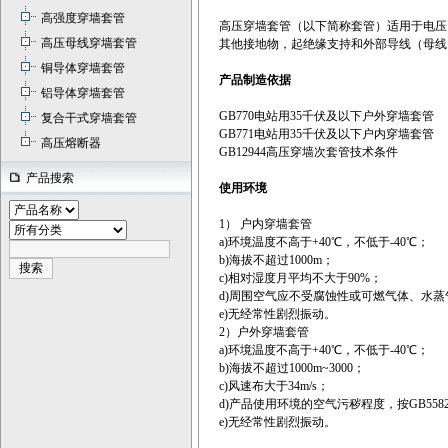
高强度穿墙套管
高压穿墙套管（以下简称套管）适用于电压10
高压母线穿墙套管
其他接地物，起绝缘支持和外部导线（母线
铜导体穿墙套管
产品制造依据
铝导体穿墙套管
GB770电站用35千伏及以下户外穿墙套管
复合干式穿墙套管
GB771电站用35千伏及以下户内穿墙套管
高压熔断器
GB12944高压穿墙次套管技术条件
产品搜索
使用环境
1） 户内穿墙套管
a)环境温度不高于+40℃，不低于-40℃；
b)海拔不超过1000m；
c)相对湿度月平均不大于90%；
d)周围空气应不受腐蚀性或可燃气体、水
e)无经常性剧烈振动。
2）户外穿墙套管
a)环境温度不高于+40℃，不低于-40℃；
b)海拔不超过1000m~3000；
c)风速布大于34m/s；
d)产品使用环境的空气污秽程度，按GB558
e)无经常性剧烈振动。