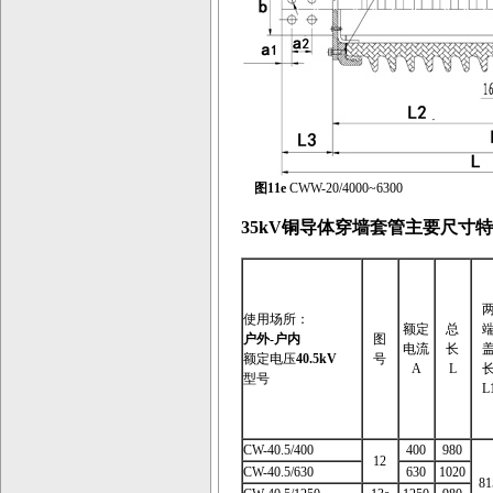
图11e
CWW-20/4000~6300
35kV铜导体穿墙套管主要尺寸
使用场所：
额定
总
户外
-
户内
图
电流
长
额定电压
40.5kV
号
A
L
型号
L
CW-40.5/400
400
980
12
CW-40.5/630
630
1020
81