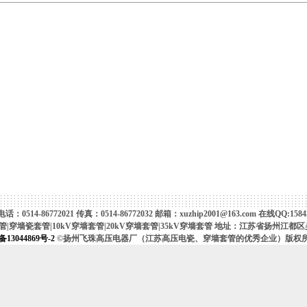
：0514-86772021 传真：0514-86772032 邮箱：xuzhip2001@163.com 在线QQ:1584
穿墙瓷套管|10kV穿墙套管|20kV穿墙套管|35kV穿墙套管 地址：江苏省扬州江都区吴
13044869号-2
©扬州飞珠高压电器厂（江苏高压电瓷、穿墙套管的优秀企业）版权所有 2007-20