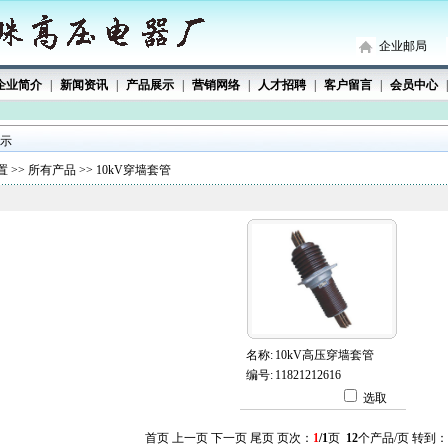
企业邮局
企业简介
|
新闻资讯
|
产品展示
|
营销网络
|
人才招聘
|
客户留言
|
会员中心
|
 示
 >>
所有产品
>>
10kV穿墙套管
名称:
10kV高压穿墙套管
编号:
11821212616
选取
首页 上一页 下一页 尾页 页次：
1
/1
页
12
个产品/页 转到：