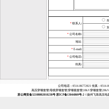
*
联系人
:
*
公司名称
:
地址:
*
E-mail
:
*
公司电话
:
传真
:
公司电话：0514-86772021 传真：0514-867
高压穿墙套管|母线穿墙套管|穿墙瓷套管|10kV穿墙套管|20k
苏公网安备32108802010238号
苏ICP备13044869号-2
©扬州飞珠高压电器厂（