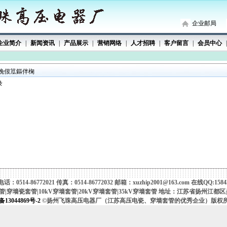
企业邮局
企业简介
|
新闻资讯
|
产品展示
|
营销网络
|
人才招聘
|
客户留言
|
会员中心
|
浼佷笟鏂伴椈
录
：0514-86772021 传真：0514-86772032 邮箱：xuzhip2001@163.com 在线QQ:1584
穿墙瓷套管|10kV穿墙套管|20kV穿墙套管|35kV穿墙套管 地址：江苏省扬州江都区吴
13044869号-2
©扬州飞珠高压电器厂（江苏高压电瓷、穿墙套管的优秀企业）版权所有 2007-20