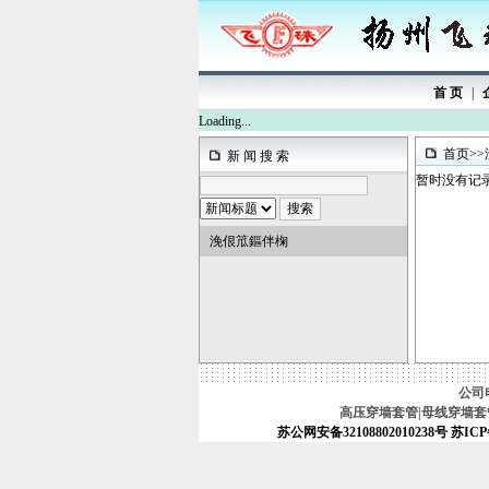
首 页
|
Loading...
首页
>>
新 闻 搜 索
暂时没有记
浼佷笟鏂伴椈
公司电话
高压穿墙套管|母线穿墙套管|
苏公网安备32108802010238号
苏ICP备